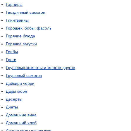
Гарниры
Гвоздичный самогон
Глинтвейны
Горошек, бобы, фасоль
Горячие блюда
Горячие закуски
Грибы
Гроги
Грушевые компоты и многое другое
Грушевый самогон
Дайкири черри
Дары моря
Десерты
Диеты
Домашние вина
Домашний хлеб
Другие виды шашлыков