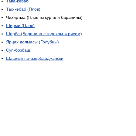
Тава-кебаб
Тас-кебаб (Плов)
Чихиртма (Плов из кур или баранины)
Ширми (Плов)
Шорба (Баранина с горохом и рисом)
Ярцах долмасы (Голубцы)
Суп-бозбаш
Шашлык по-азербайджански