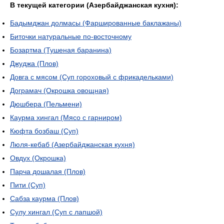
В текущей категории (Азербайджанская кухня):
Бадымджан долмасы (Фаршированные баклажаны)
Биточки натуральные по-восточному
Бозартма (Тушеная баранина)
Джуджа (Плов)
Довга с мясом (Суп гороховый с фрикадельками)
Дограмач (Окрошка овощная)
Дюшбера (Пельмени)
Каурма хингал (Мясо с гарниром)
Кюфта бозбаш (Суп)
Люля-кебаб (Азербайджанская кухня)
Овдух (Окрошка)
Парча дошалая (Плов)
Пити (Суп)
Сабза каурма (Плов)
Сулу хингал (Суп с лапшой)