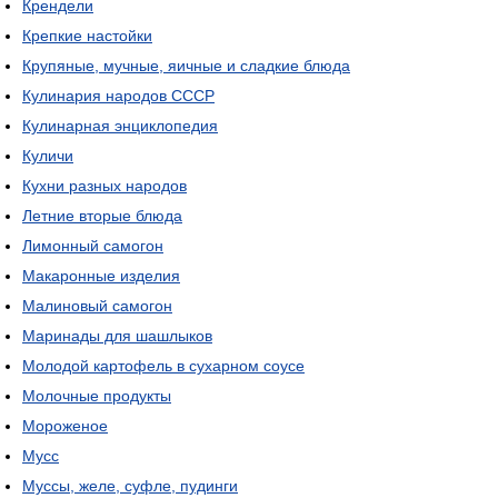
Крендели
Крепкие настойки
Крупяные, мучные, яичные и сладкие блюда
Кулинария народов СССР
Кулинарная энциклопедия
Куличи
Кухни разных народов
Летние вторые блюда
Лимонный самогон
Макаронные изделия
Малиновый самогон
Маринады для шашлыков
Молодой картофель в сухарном соусе
Молочные продукты
Мороженое
Мусс
Муссы, желе, суфле, пудинги