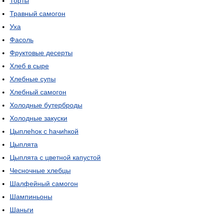
Торты
Травный самогон
Уха
Фасоль
Фруктовые десерты
Хлеб в сыре
Хлебные супы
Хлебный самогон
Холодные бутерброды
Холодные закуски
Цыплеhок с hачиhкой
Цыплята
Цыплята с цветной капустой
Чесночные хлебцы
Шалфейный самогон
Шампиньоны
Шаньги