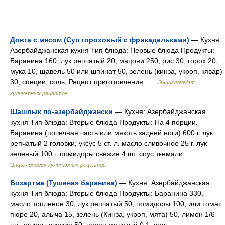
Довга с мясом (Суп гороховый с фрикадельками)
— Кухня:
Азербайджанская кухня Тип блюда: Первые блюда Продукты:
Баранина 160, лук репчатый 20, мацони 250, рис 30, горох 20,
мука 10, щавель 50 или шпинат 50, зелень (кинза, укроп, кявар)
30, специи, соль. Рецепт приготовления …
Энциклопедия
кулинарных рецептов
Шашлык по-азербайджански
— Кухня: Азербайджанская
кухня Тип блюда: Вторые блюда Продукты: На 4 порции.
Баранина (почечная часть или мякоть задней ноги) 600 г. лук
репчатый 2 головки, уксус 5 ст. л. масло сливочное 25 г. лук
зеленый 100 г. помидоры свежие 4 шт. соус ткемали …
Энциклопедия кулинарных рецептов
Бозартма (Тушеная баранина)
— Кухня: Азербайджанская
кухня Тип блюда: Вторые блюда Продукты: Баранина 330,
масло топленое 30, лук репчатый 50, помидоры 100, или томат
пюре 20, алыча 15, зелень (Кинза, укроп, мята) 50, лимон 1/6