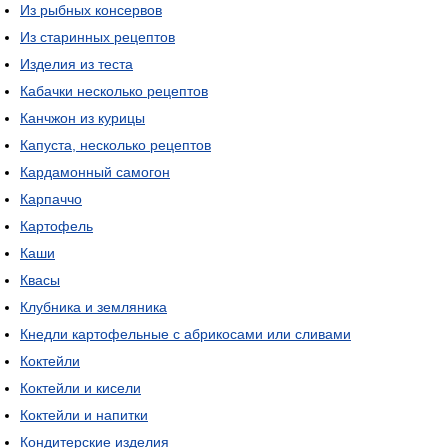
Из рыбных консервов
Из старинных рецептов
Изделия из теста
Кабачки несколько рецептов
Канчжон из курицы
Капуста, несколько рецептов
Кардамонный самогон
Карпаччо
Картофель
Каши
Квасы
Клубника и земляника
Кнедли картофельные с абрикосами или сливами
Коктейли
Коктейли и кисели
Коктейли и напитки
Кондитерские изделия