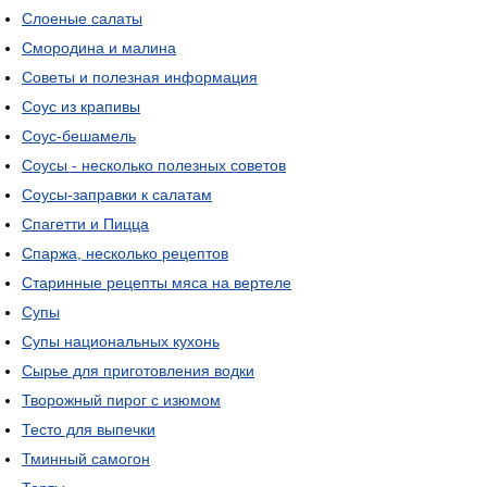
Слоеные салаты
Смородина и малина
Советы и полезная информация
Соус из крапивы
Соус-бешамель
Соусы - несколько полезных советов
Соусы-заправки к салатам
Спагетти и Пицца
Спаржа, несколько рецептов
Старинные рецепты мяса на вертеле
Супы
Супы национальных кухонь
Сырье для приготовления водки
Творожный пирог с изюмом
Тесто для выпечки
Тминный самогон