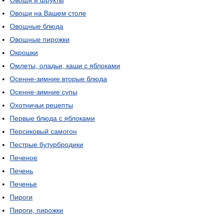
Овощи и фрукты
Овощи на Вашем столе
Овощные блюда
Овощные пирожки
Окрошки
Омлеты, оладьи, каши с яблоками
Осенне-зимние вторые блюда
Осенне-зимние супы
Охотничьи рецепты
Первые блюда с яблоками
Персиковый самогон
Пестрые бутурбродики
Печеное
Печень
Печенье
Пироги
Пироги, пирожки